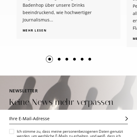
Badenhop über unsere Drinks
Pe
beeindruckend, wie hochwertiger
al
Journalismus...
e
Fl
MEHR LESEN
M
NEWSLETTER
Keine News mehr verpassen
Ich stimme zu, dass meine personenbezogenen Daten genutzt
werden, um werbliche E-Mails zu erhalten, und weiß, dass ich