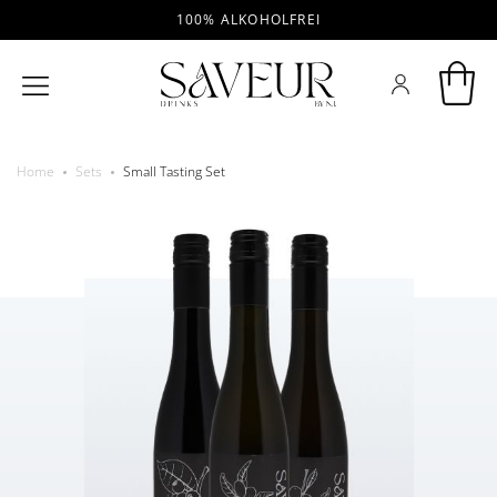
100% ALKOHOLFREI
Home
Sets
Small Tasting Set